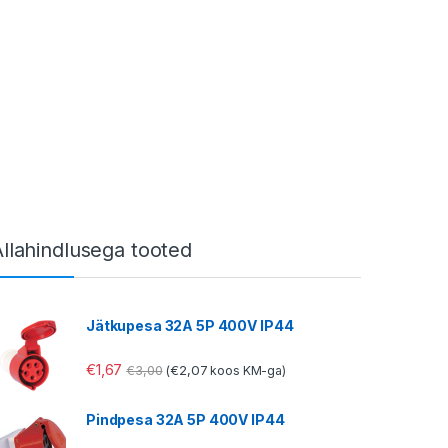
Allahindlusega tooted
Jätkupesa 32A 5P 400V IP44
€
1,67
€
3,00
€
2,07
(
koos KM-ga)
Pindpesa 32A 5P 400V IP44