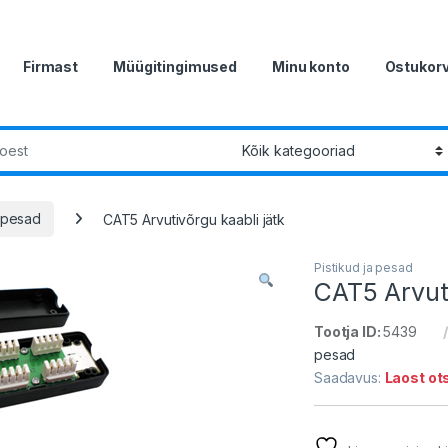
Firmast
Müügitingimused
Minu konto
Ostukor
r:
a pesad
CAT5 Arvutivõrgu kaabli jätk
Pistikud ja pesad
CAT5 Arvuti
Tootja ID:
5439
pesad
Saadavus:
Laost ot