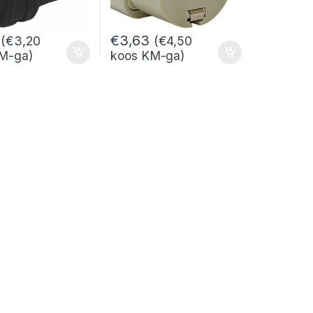
€
3,63
(
€
3,20
(
€
4,50
M-ga)
koos KM-ga)