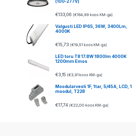
(100-277V)
€
133,06
€
164,99
(
koos KM-ga)
Valgusti LED IP65, 36W, 3400Lm,
4000K
€
15,73
€
19,51
(
koos KM-ga)
LED toru T8 17.8W 1800lm 4000K
1200mm Emos
€
3,15
€
3,91
(
koos KM-ga)
Moodularvesti 1F, 1tar, 5/45A, LCD, 1
moodul, T228
€
17,74
€
22,00
(
koos KM-ga)