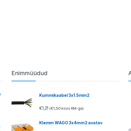
Enimmüüdud
W
Kummikaabel 3x1.5mm2
€
1,21
€
1,50
(
koos KM-ga)
Klemm WAGO 3x4mm2 avatav
°