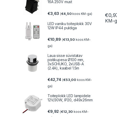
16A 250V must
€
3,63
€
4,50
(
koos KM-ga)
€
0,9
KM-g
LED vaniku toiteplokk 30V
12W IP44 puldiga
€
10,89
€
13,50
(
koos KM-
ga)
Laua sisse süvistatav
pistikupesa Ø100 mm,
3xSCHUKO, 2xUSB-A
(2.4A), kaabel 1.5m
€
42,74
€
53,00
(
koos KM-
ga)
Toiteplokk LED lampidele
12V/30W, IP20, d49x26mm
€
9,92
€
12,30
(
koos KM-