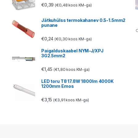
€
0,39
€
0,48
(
koos KM-ga)
Jätkuhülss termokahanev 0.5-1.5mm2
punane
€
0,24
€
0,30
(
koos KM-ga)
Paigalduskaabel NYM-J/XPJ
3G2.5mm2
€
1,45
€
1,80
(
koos KM-ga)
LED toru T8 17.8W 1800lm 4000K
1200mm Emos
€
3,15
€
3,91
(
koos KM-ga)