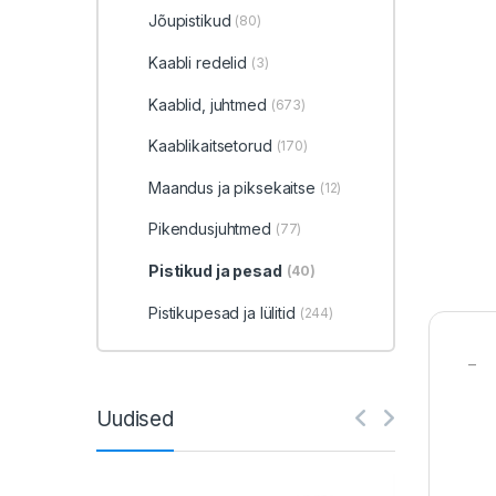
Jõupistikud
(80)
Kaabli redelid
(3)
Kaablid, juhtmed
(673)
Kaablikaitsetorud
(170)
Maandus ja piksekaitse
(12)
Pikendusjuhtmed
(77)
Pistikud ja pesad
(40)
Pistikupesad ja lülitid
(244)
–
Uudised