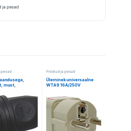
d ja pesad
a pesad
Pistikud ja pesad
maandusega,
Üleminek universaalne
, must,
WTA9 16A/250V
rgs