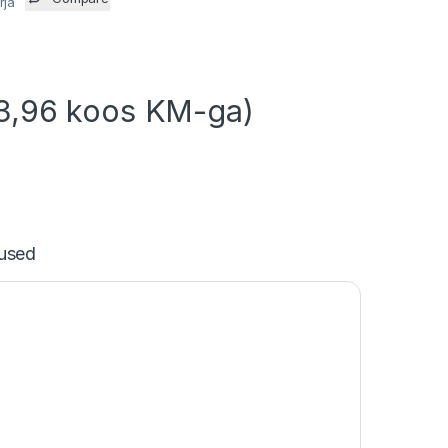
rja
3,96
koos KM-ga)
used