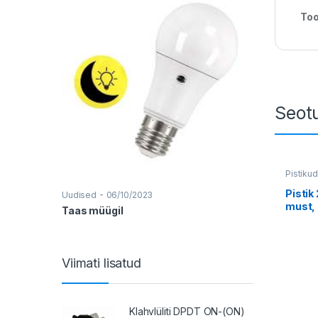
Too
-
Uudised
13/0
Kataloogid
Seot
Pistiku
Pistik
-
Uudised
06/10/2023
must,
Taas müügil
Viimati lisatud
Klahvlüliti DPDT ON-(ON)