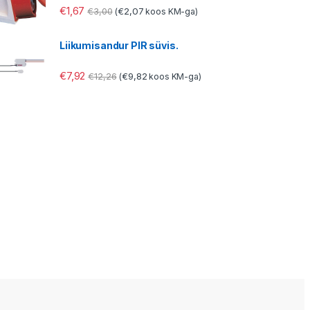
€
1,67
€
3,00
€
2,07
(
koos KM-ga)
Liikumisandur PIR süvis.
€
7,92
€
12,26
€
9,82
(
koos KM-ga)