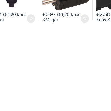
7
€
0,97
€
2,58
(
€
1,20
koos
(
€
1,20
koos
a)
KM-ga)
koos K