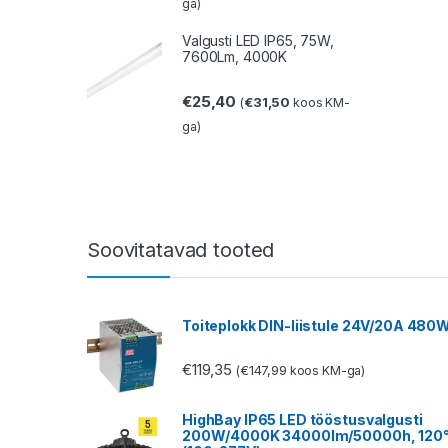
ga)
Valgusti LED IP65, 75W,
7600Lm, 4000K
€
25,40
€
31,50
(
koos KM-
ga)
Soovitatavad tooted
Toiteplokk DIN-liistule 24V/20A 480
€
119,35
€
147,99
(
koos KM-ga)
HighBay IP65 LED tööstusvalgusti
200W/4000K 34000lm/50000h, 120