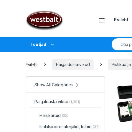
Liigu navigeerimisele
Liigu sisu juurde
Open
Esileht
Search fo
Tootjad
Esileht
Paigaldustarvikud
Pistikud j
Show All Categories
Paigaldustarvikud
(1,391)
Harukarbid
(65)
Isolatsioonimaterjalid, teibid
(36)