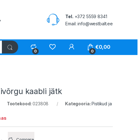
Tel.
+372 5559 8341
v
Email: info@westbalt.ee
My Account
€
0,00
0
0
võrgu kaabli jätk
Tootekood:
023808
Kategooria:
Pistikud ja
sas
Compare