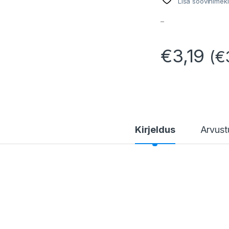
Lisa soovinimeki
–
€
3,19
(
€
Kirjeldus
Arvust