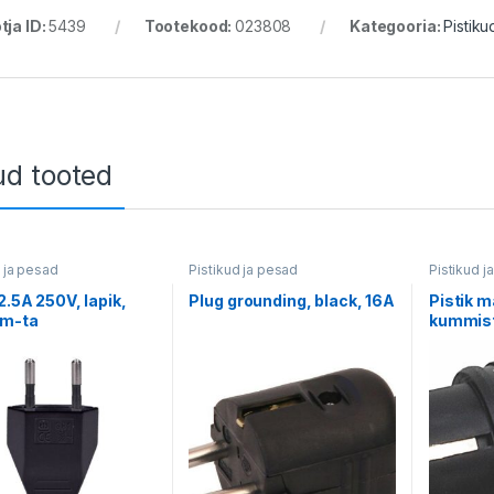
tja ID:
5439
Tootekood:
023808
Kategooria:
Pistiku
2/2022
ud tooted
d ja pesad
Pistikud ja pesad
Pistikud j
 2.5A 250V, lapik,
Plug grounding, black, 16A
Pistik 
 m-ta
kummist
Malmbe