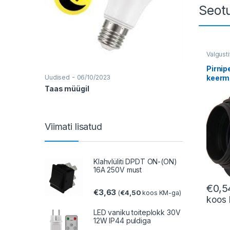
Kataloogid
Seot
Valgust
Pirnip
-
Uudised
06/10/2023
keerm
Taas müügil
Viimati lisatud
Klahvlüliti DPDT ON-(ON)
16A 250V must
€
0,5
€
3,63
€
4,50
(
koos KM-ga)
koos
LED vaniku toiteplokk 30V
12W IP44 puldiga