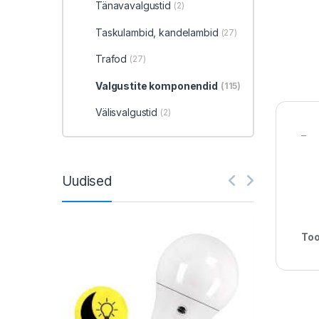
Tänavavalgustid
(2)
Taskulambid, kandelambid
(27)
Trafod
(27)
Valgustite komponendid
(115)
Välisvalgustid
(2)
–
Uudised
Too
-
Uudised
13/0