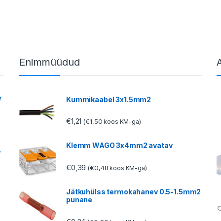
Enimmüüdud
W
Kummikaabel 3x1.5mm2
€
1,21
€
1,50
(
koos KM-ga)
Klemm WAGO 3x4mm2 avatav
°
€
0,39
€
0,48
(
koos KM-ga)
Jätkuhülss termokahanev 0.5-1.5mm2
punane