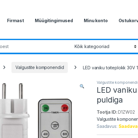
Firmast
Müügitingimused
Minu konto
Ostukor
r:
Valgustite komponendid
LED vaniku toiteplokk 30V 
Valgustite komponend
LED vaniku
puldiga
Tootja ID:
D1ZW02
Valgustite kompone
Saadavus:
Saadaval 