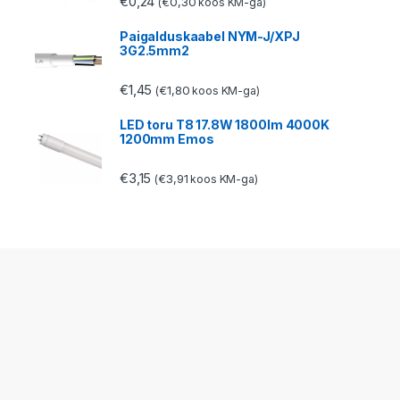
€
0,24
€
0,30
(
koos KM-ga)
Paigalduskaabel NYM-J/XPJ
3G2.5mm2
€
1,45
€
1,80
(
koos KM-ga)
LED toru T8 17.8W 1800lm 4000K
1200mm Emos
€
3,15
€
3,91
(
koos KM-ga)