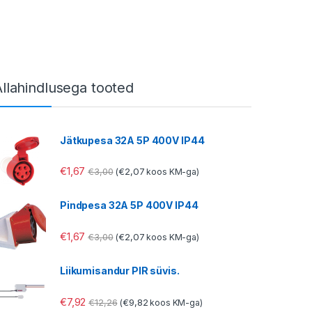
Allahindlusega tooted
Jätkupesa 32A 5P 400V IP44
€
1,67
€
3,00
€
2,07
(
koos KM-ga)
Pindpesa 32A 5P 400V IP44
€
1,67
€
3,00
€
2,07
(
koos KM-ga)
Liikumisandur PIR süvis.
€
7,92
€
12,26
€
9,82
(
koos KM-ga)