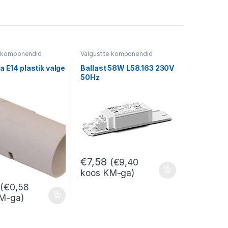
e komponendid
Valgustite komponendid
a E14 plastik valge
Ballast 58W L58.163 230V
50Hz
€
7,58
(
€
9,40
koos KM-ga)
(
€
0,58
M-ga)