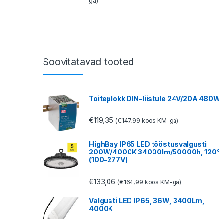
ga)
Soovitatavad tooted
Toiteplokk DIN-liistule 24V/20A 480
€
119,35
€
147,99
(
koos KM-ga)
HighBay IP65 LED tööstusvalgusti
200W/4000K 34000lm/50000h, 120
(100-277V)
€
133,06
€
164,99
(
koos KM-ga)
Valgusti LED IP65, 36W, 3400Lm,
4000K