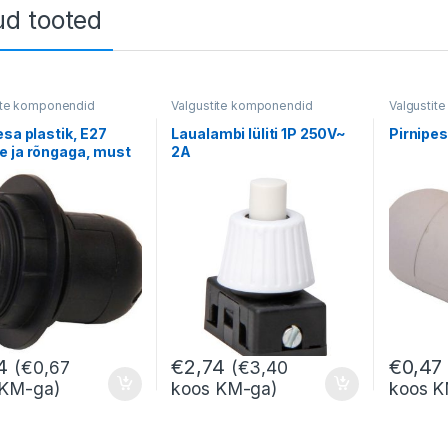
ud tooted
ite komponendid
Valgustite komponendid
Valgustit
esa plastik, E27
Laualambi lüliti 1P 250V~
Pirnipes
e ja rõngaga, must
2A
4
€
2,74
€
0,47
(
€
0,67
(
€
3,40
 KM-ga)
koos KM-ga)
koos K