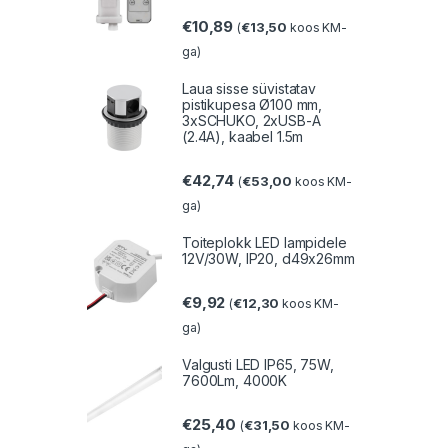
€
10,89
€
13,50
(
koos KM-
ga)
Laua sisse süvistatav
pistikupesa Ø100 mm,
3xSCHUKO, 2xUSB-A
(2.4A), kaabel 1.5m
€
42,74
€
53,00
(
koos KM-
ga)
Toiteplokk LED lampidele
12V/30W, IP20, d49x26mm
€
9,92
€
12,30
(
koos KM-
ga)
Valgusti LED IP65, 75W,
7600Lm, 4000K
€
25,40
€
31,50
(
koos KM-