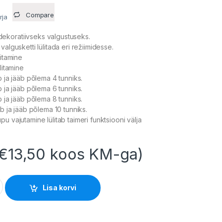
Compare
rja
koratiivseks valgustuseks.
valgusketti lülitada eri režiimidesse.
litamine
litamine
b ja jääb põlema 4 tunniks.
b ja jääb põlema 6 tunniks.
b ja jääb põlema 8 tunniks.
ib ja jääb põlema 10 tunniks.
u vajutamine lülitab taimeri funktsiooni välja
€
13,50
koos KM-ga)
okk 30V 12W IP44 puldiga quantity
Lisa korvi