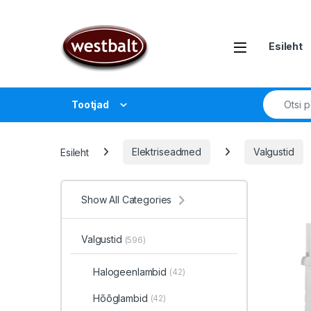
Liigu navigeerimisele
Liigu sisu juurde
Open
Esileht
Search fo
Tootjad
Esileht
Elektriseadmed
Valgustid
Show All Categories
Valgustid
(596)
Halogeenlambid
(42)
Hõõglambid
(42)