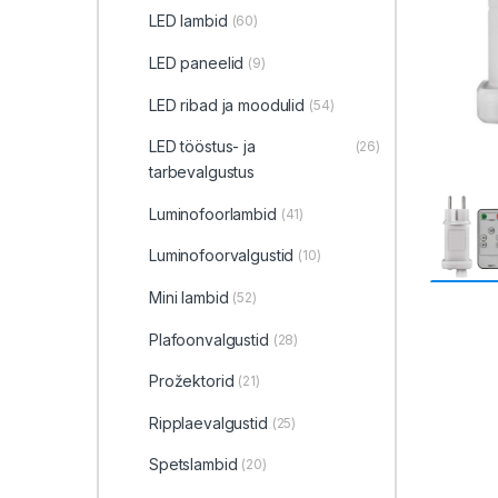
LED lambid
(60)
LED paneelid
(9)
LED ribad ja moodulid
(54)
LED tööstus- ja
(26)
tarbevalgustus
Luminofoorlambid
(41)
Luminofoorvalgustid
(10)
Mini lambid
(52)
Plafoonvalgustid
(28)
Prožektorid
(21)
Ripplaevalgustid
(25)
Spetslambid
(20)