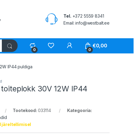
Tel.
+372 5559 8341
v
Email: info@westbalt.ee
My Account
€
0,00
0
0
12W IP44 puldiga
id
 toiteplokk 30V 12W IP44
Tootekood:
033114
Kategooria:
ndid
järeltellimisel