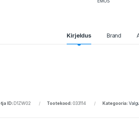
EMOS
Kirjeldus
Brand
tja ID:
D1ZW02
Tootekood:
033114
Kategooria:
Valg
2/2022