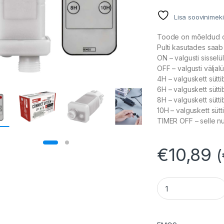
Lisa soovinimeki
Toode on mõeldud de
Pulti kasutades saab 
ON – valgusti sisselü
OFF – valgusti väljalü
4H – valguskett sütti
6H – valguskett sütti
8H – valguskett sütti
10H – valguskett sütt
TIMER OFF – selle nup
€
10,89
(
LED vaniku toitepl