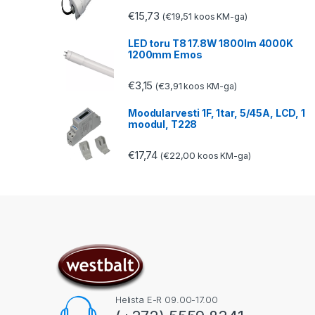
€
15,73
€
19,51
(
koos KM-ga)
LED toru T8 17.8W 1800lm 4000K
1200mm Emos
€
3,15
€
3,91
(
koos KM-ga)
Moodularvesti 1F, 1tar, 5/45A, LCD, 1
moodul, T228
€
17,74
€
22,00
(
koos KM-ga)
Helista E-R 09.00-17.00