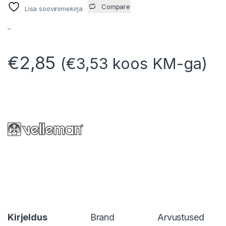
Compare
Lisa soovinimekirja
–
€
2,85
(
€
3,53
koos KM-ga)
Kirjeldus
Brand
Arvustused