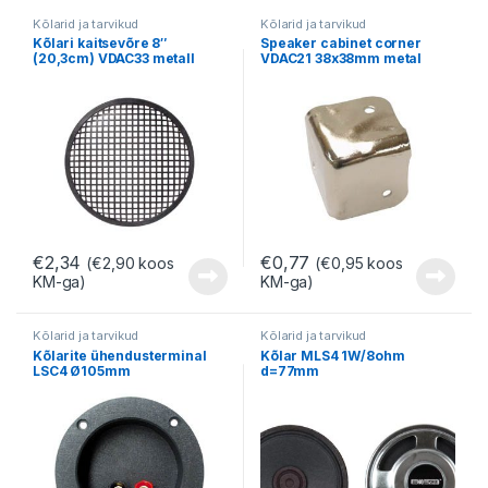
Kõlarid ja tarvikud
Kõlarid ja tarvikud
Kõlari kaitsevõre 8″
Speaker cabinet corner
(20,3cm) VDAC33 metall
VDAC21 38x38mm metal
€
2,34
€
0,77
(
€
2,90
koos
(
€
0,95
koos
KM-ga)
KM-ga)
Kõlarid ja tarvikud
Kõlarid ja tarvikud
Kõlarite ühendusterminal
Kõlar MLS4 1W/8ohm
LSC4 Ø105mm
d=77mm