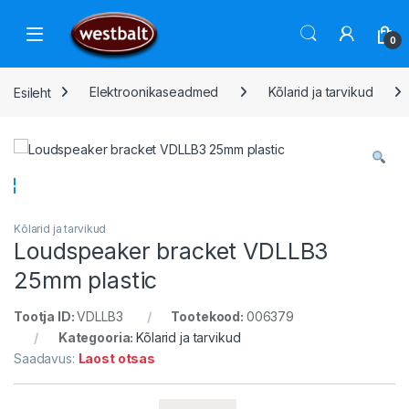
Liigu navigeerimisele
Liigu sisu juurde
Open
0
Esileht
Elektroonikaseadmed
Kõlarid ja tarvikud
Kõlarid ja tarvikud
Loudspeaker bracket VDLLB3
25mm plastic
Tootja ID:
VDLLB3
Tootekood:
006379
Kategooria:
Kõlarid ja tarvikud
Saadavus:
Laost otsas