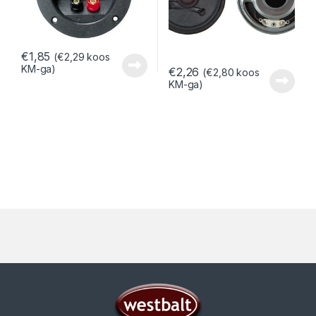
€
1,85
(
€
2,29
koos
KM-ga)
€
2,26
(
€
2,80
koos
KM-ga)