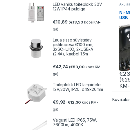
LED vaniku toiteplokk 30V
Akulaa
12W IP44 puldiga
Ni-MH
USB-
€
10,89
€
13,50
(
koos KM-
ga)
Laua sisse süvistatav
pistikupesa Ø100 mm,
3xSCHUKO, 2xUSB-A
(2.4A), kaabel 1.5m
€
42,74
€
53,00
(
koos KM-
€
23
ga)
(
€
2
Toiteplokk LED lampidele
KM-
12V/30W, IP20, d49x26mm
Kuvatakse
€
9,92
€
12,30
(
koos KM-
ga)
Valgusti LED IP65, 75W,
7600Lm, 4000K