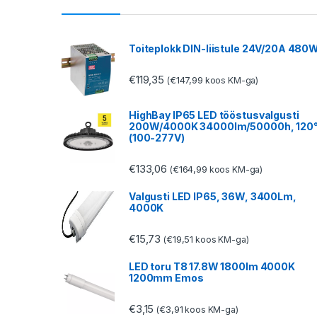
Toiteplokk DIN-liistule 24V/20A 480
€
119,35
€
147,99
(
koos KM-ga)
HighBay IP65 LED tööstusvalgusti
200W/4000K 34000lm/50000h, 120
(100-277V)
€
133,06
€
164,99
(
koos KM-ga)
Valgusti LED IP65, 36W, 3400Lm,
4000K
€
15,73
€
19,51
(
koos KM-ga)
LED toru T8 17.8W 1800lm 4000K
1200mm Emos
€
3,15
€
3,91
(
koos KM-ga)