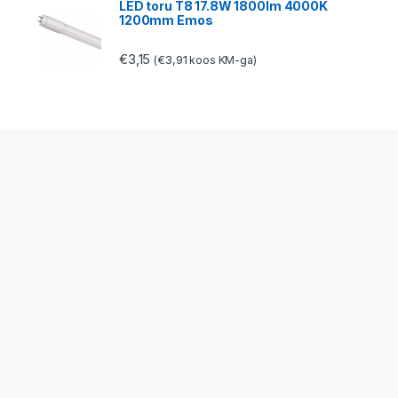
LED toru T8 17.8W 1800lm 4000K
1200mm Emos
€
3,15
€
3,91
(
koos KM-ga)