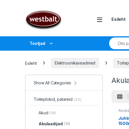
Liigu navigeerimisele
Liigu sisu juurde
Open
Esileht
Search fo
Tootjad
Esileht
Elektroonikaseadmed
Toitep
Akul
Show All Categories
Toiteplokid, patareid
(412)
Akulaa
Akud
(48)
Juht
1500
Akulaadijad
(15)