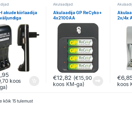
dijad
Akulaadijad
Akulaadi
 akude kiirlaadija
Akulaadija GP ReCyko+
Akulaa
väljundiga
4x2100AA
2x/4x 
Ni-Cd/
,95
€
12,82
€
6,8
(
€
15,90
9,70
koos
koos KM-ga)
koos 
ga)
Sorted by latest
 kõik 15 tulemust