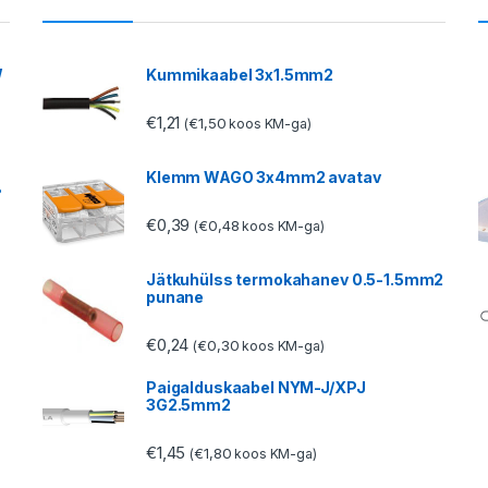
W
Kummikaabel 3x1.5mm2
€
1,21
€
1,50
(
koos KM-ga)
Klemm WAGO 3x4mm2 avatav
°
€
0,39
€
0,48
(
koos KM-ga)
Jätkuhülss termokahanev 0.5-1.5mm2
punane
€
0,24
€
0,30
(
koos KM-ga)
Paigalduskaabel NYM-J/XPJ
3G2.5mm2
€
1,45
€
1,80
(
koos KM-ga)