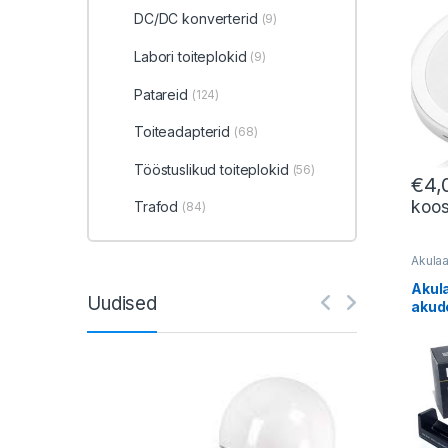
DC/DC konverterid
(9)
Labori toiteplokid
(9)
Patareid
(124)
Toiteadapterid
(68)
Tööstuslikud toiteplokid
(56)
€
4,
koo
Trafod
(84)
Akulaa
Akula
Uudised
akud
1044