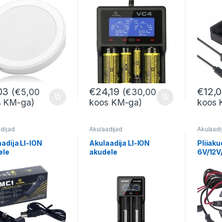
A / SC / C / D akudele,
XTAR
03
€
24,19
€
12,
(
€
5,00
(
€
30,00
s KM-ga)
koos KM-ga)
koos 
dijad
Akulaadijad
Akulaadi
adija LI-ION
Akulaadija LI-ION
Pliiaku
ele
akudele
6V/12
0….25500; 0.5A
10440….25500; 2A