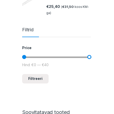
€
25,40
€
31,50
(
koos KM-
ga)
Filtrid
Price
Hind:
€0
—
€40
Minimaalne hind
Maksimaalne hind
Filtreeri
Soovitatavad tooted