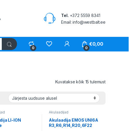
Tel.
+372 5559 8341
v
Email: info@westbalt.ee
My Account
€
0,00
0
0
Sorted by lat
Kuvatakse kõik 15 tulemust
jad
Akulaadijad
dija LI-ION
Akulaadija EMOS UNI6A
e
R3,R6,R14,R20,6F22
….26650; 1A