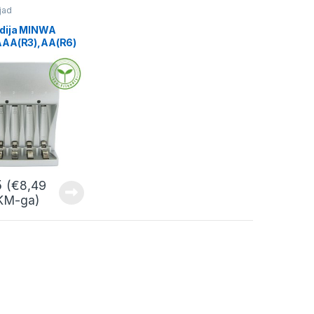
jad
dija MINWA
AAA(R3),AA(R6)
Ni-MH
5
(
€
8,49
KM-ga)