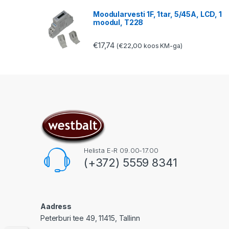
Moodularvesti 1F, 1tar, 5/45A, LCD, 1
moodul, T228
€
17,74
€
22,00
(
koos KM-ga)
Helista E-R 09.00-17.00
(+372) 5559 8341
Aadress
Peterburi tee 49, 11415, Tallinn