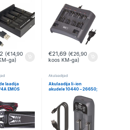
02
€
21,69
(
€
14,90
(
€
26,90
KM-ga)
koos KM-ga)
jad
Akulaadijad
de laadija
Akulaadija li-ion
V/4A EMOS
akudele 10440 – 26650;
NiMH, NiCd: AAA, AA,
C, SC