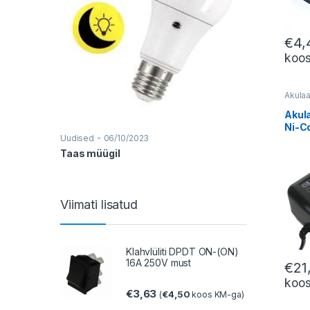
-
Uudised
13/0
€
4,
Kataloogid
koo
Akulaa
Akul
Ni-C
-
Uudised
06/10/2023
MIN
Taas müügil
Viimati lisatud
Klahvlüliti DPDT ON-(ON)
16A 250V must
€
21
koo
€
3,63
€
4,50
(
koos KM-ga)