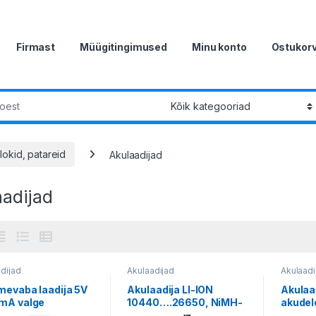
Firmast
Müügitingimused
Minu konto
Ostukor
r:
lokid, patareid
Akulaadijad
aadijad
dijad
Akulaadijad
Akulaadi
mevaba laadija 5V
Akulaadija LI-ION
Akulaa
mA valge
10440….26650, NiMH-
akudel
NICD AAAA / AAA / AA /
10440