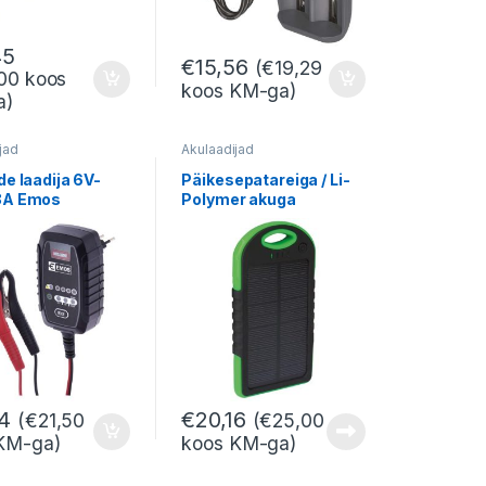
45
€
15,56
(
€
19,29
00
koos
koos KM-ga)
a)
jad
Akulaadijad
de laadija 6V-
Päikesepatareiga / Li-
8A Emos
Polymer akuga
5000mAh laadija
34
€
20,16
(
€
21,50
(
€
25,00
KM-ga)
koos KM-ga)