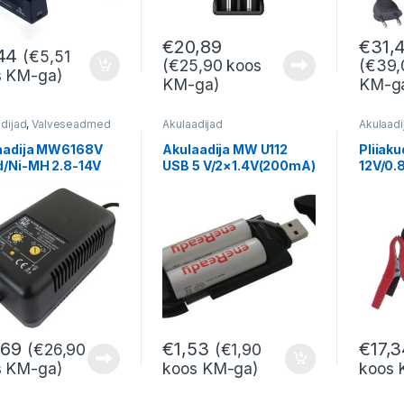
2/2022
€
20,89
€
31,
44
(
€
5,51
(
€
25,90
koos
(
€
39,
s KM-ga)
KM-ga)
KM-g
dijad
,
Valveseadmed
Akulaadijad
Akulaadi
aadija MW6168V
Akulaadija MW U112
Pliiaku
d/Ni-MH 2.8-14V
USB 5 V/2×1.4V(200mA)
12V/0.
WA
,69
€
1,53
€
17,
(
€
26,90
(
€
1,90
s KM-ga)
koos KM-ga)
koos 