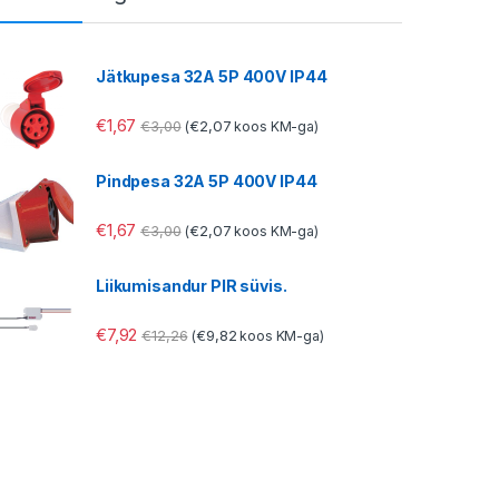
Jätkupesa 32A 5P 400V IP44
€
1,67
€
3,00
€
2,07
(
koos KM-ga)
Pindpesa 32A 5P 400V IP44
€
1,67
€
3,00
€
2,07
(
koos KM-ga)
Liikumisandur PIR süvis.
€
7,92
€
12,26
€
9,82
(
koos KM-ga)