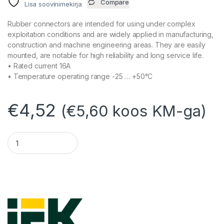
Compare
Lisa soovinimekirja
Rubber connectors are intended for using under complex
exploitation conditions and are widely applied in manufacturing,
construction and machine engineering areas. They are easily
mounted, are notable for high reliability and long service life.
• Rated current 16A
• Temperature operating range -25 … +50°C
€
4,52
(
€
5,60
koos KM-ga)
Jätkupesa kummist 3-ne IP44, klapiga, riputatav 230V/16A qu