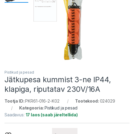
Pistikud ja pesad
Jätkupesa kummist 3-ne IP44,
klapiga, riputatav 230V/16A
Tootja ID:
PKR61-016-2-K02
Tootekood:
024029
Kategooria:
Pistikud ja pesad
Saadavus:
17 laos (saab järeltellida)