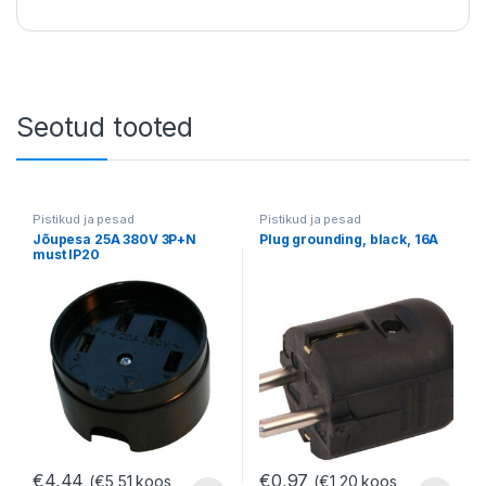
Seotud tooted
Pistikud ja pesad
Pistikud ja pesad
Jõupesa 25A 380V 3P+N
Plug grounding, black, 16A
must IP20
€
4,44
€
0,97
(
€
5,51
koos
(
€
1,20
koos