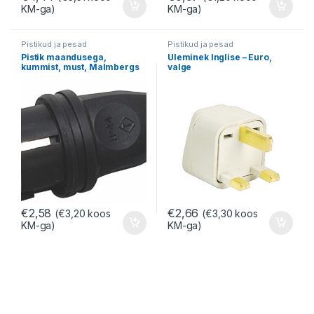
KM-ga)
KM-ga)
Pistikud ja pesad
Pistikud ja pesad
Pistik maandusega,
Üleminek Inglise – Euro,
kummist, must, Malmbergs
valge
€
2,58
€
2,66
(
€
3,20
koos
(
€
3,30
koos
KM-ga)
KM-ga)